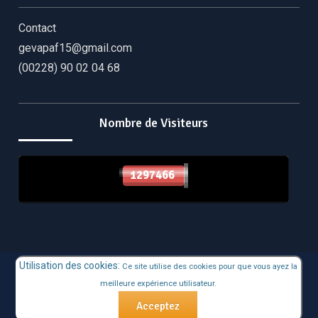
Contact
gevapaf15@gmail.com
(00228) 90 02 04 68
Nombre de Visiteurs
1297466
1297466
Utilisation des cookies:
Ce site utilise des cookies pour que vous ayez la
Copyright © Tous droits réservés. GEVAPAF 2020/CIE
meilleure expérience utilisateur.
Education Mind par
Axle Themes
Acceptez