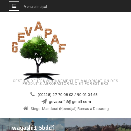
Menu principal
Aller
au
contenu
GESTION DE L'ENVIRONNEMENT ET VALORISATION DES
PRODUITS AGROPASTORAUX ET FORESTIERS
(00228) 27 70 08 02 / 90 02 04 68
gevapaf15@gmail.com
Siège: Mandouri (Kpendjal) Bureau à Dapaong
wagashi1-5bddf