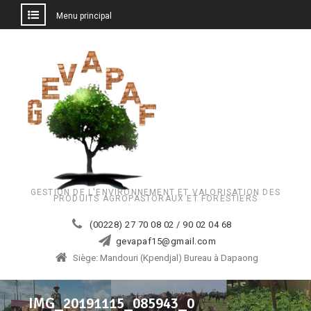
Menu principal
Aller
au
contenu
GESTION DE L'ENVIRONNEMENT ET VALORISATION DES
PRODUITS AGROPASTORAUX ET FORESTIERS
(00228) 27 70 08 02 / 90 02 04 68
gevapaf15@gmail.com
Siège: Mandouri (Kpendjal) Bureau à Dapaong
IMG_20191115_085943_0