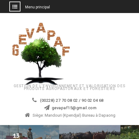
Menu principal
Aller
au
contenu
GESTION DE L'ENVIRONNEMENT ET VALORISATION DES
PRODUITS AGROPASTORAUX ET FORESTIERS
(00228) 27 70 08 02 / 90 02 04 68
gevapaf15@gmail.com
Siège: Mandouri (Kpendjal) Bureau à Dapaong
13