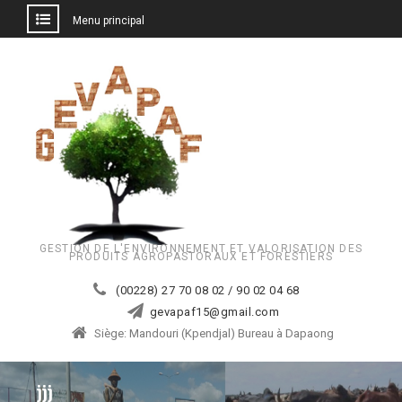
Menu principal
Aller
au
contenu
GESTION DE L'ENVIRONNEMENT ET VALORISATION DES
PRODUITS AGROPASTORAUX ET FORESTIERS
(00228) 27 70 08 02 / 90 02 04 68
gevapaf15@gmail.com
Siège: Mandouri (Kpendjal) Bureau à Dapaong
jjj