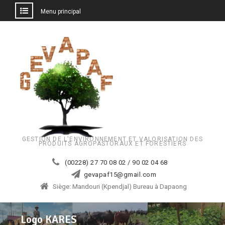
Menu principal
Aller
au
contenu
GESTION DE L'ENVIRONNEMENT ET VALORISATION DES
PRODUITS AGROPASTORAUX ET FORESTIERS
(00228) 27 70 08 02 / 90 02 04 68
gevapaf15@gmail.com
Siège: Mandouri (Kpendjal) Bureau à Dapaong
Logo KARES