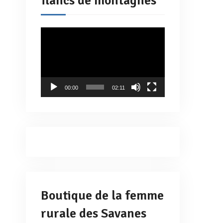
flancs de montagnes
Lecteur
vidéo
00:00
02:11
Boutique de la femme
rurale des Savanes