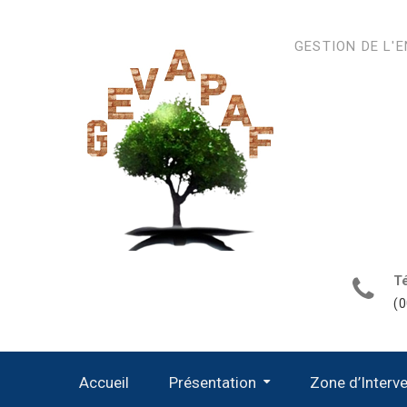
Aller
au
GESTION DE L'
contenu
Té
(0
Accueil
Présentation
Zone d’Interv