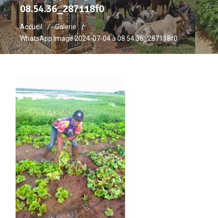
08.54.36_287118f0
Accueil
Galerie
WhatsApp Image 2024-07-04 à 08.54.36_287118f0