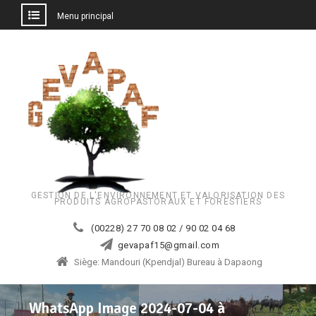
Menu principal
Aller
au
contenu
GESTION DE L'ENVIRONNEMENT ET VALORISATION DES
PRODUITS AGROPASTORAUX ET FORESTIERS
(00228) 27 70 08 02 / 90 02 04 68
gevapaf15@gmail.com
Siège: Mandouri (Kpendjal) Bureau à Dapaong
WhatsApp Image 2024-07-04 à