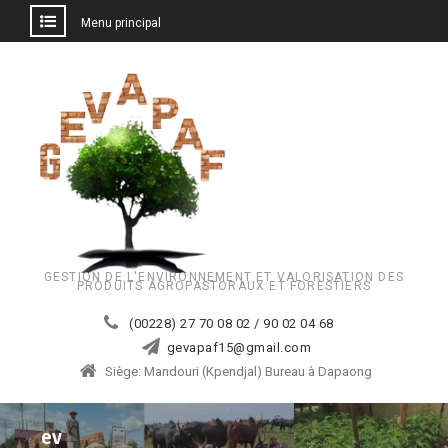
Menu principal
Aller
au
contenu
GESTION DE L'ENVIRONNEMENT ET VALORISATION DES
PRODUITS AGROPASTORAUX ET FORESTIERS
(00228) 27 70 08 02 / 90 02 04 68
gevapaf15@gmail.com
Siège: Mandouri (Kpendjal) Bureau à Dapaong
ev