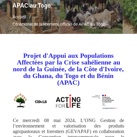
APAC au Togo
Accueil
Cérémonie de lancement officiel de APAC au Togo
P
rojet d'Appui aux Populations
Affectées par la Crise sahélienne au
nord de la Guinée, de la Côte d'Ivoire,
du Ghana, du Togo et du Bénin
(APAC)
Ce mercredi 08 mai 2024, L’ONG Gestion de
l’environnement et valorisation des produits
agropastoraux et forestiers (GEVAPAF) en collaboration
avec la Convention intercommunale pour le